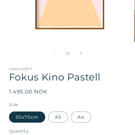
Open
media
1
of
1
/
2
in
modal
SANTIHOFF
Fokus Kino Pastell
Regular
1.495,00 NOK
price
Size
50x70cm
A5
A4
Quantity