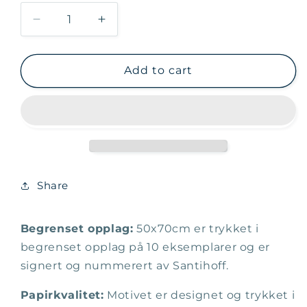
Decrease
Increase
quantity
quantity
for
for
Fokus
Fokus
Add to cart
Kino
Kino
Pastell
Pastell
Share
Begrenset opplag:
50x70cm er trykket i
begrenset opplag på 10 eksemplarer og er
signert og nummerert av Santihoff.
Papirkvalitet:
Motivet er designet og trykket i