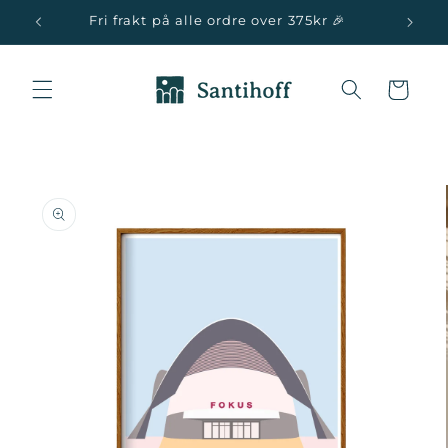
Skip to
Fri frakt på alle ordre over 375kr 🎉
content
Cart
Skip to
product
information